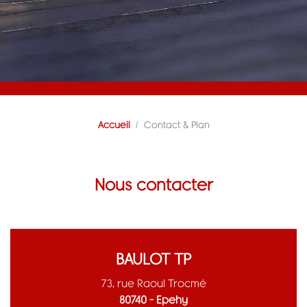
Accueil
Contact & Plan
Nous contacter
BAULOT TP
73, rue Raoul Trocmé
80740 – Epehy